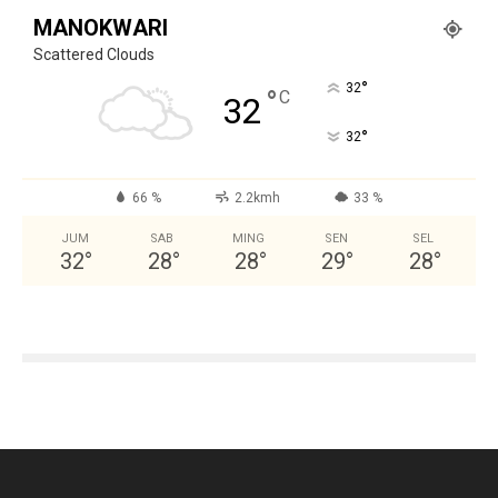
MANOKWARI
Scattered Clouds
°
32
°
C
32
°
32
66 %
2.2kmh
33 %
JUM
SAB
MING
SEN
SEL
32
°
28
°
28
°
29
°
28
°