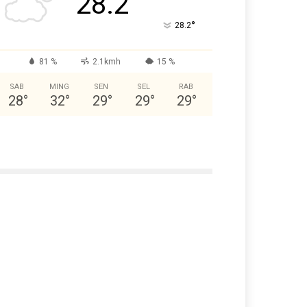
28.2
°
28.2
81 %
2.1kmh
15 %
SAB
MING
SEN
SEL
RAB
28
°
32
°
29
°
29
°
29
°