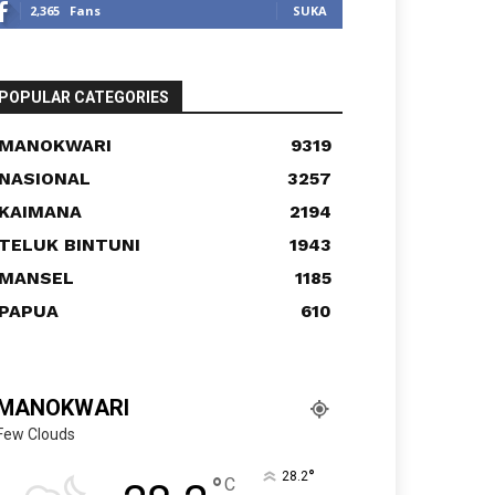
2,365
Fans
SUKA
POPULAR CATEGORIES
MANOKWARI
9319
NASIONAL
3257
KAIMANA
2194
TELUK BINTUNI
1943
MANSEL
1185
PAPUA
610
MANOKWARI
Few Clouds
°
28.2
°
C