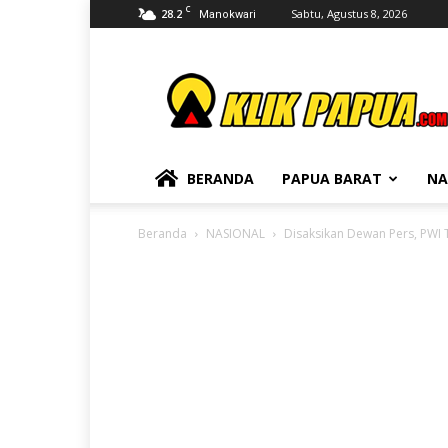
C
28.2
Sabtu, Agustus 8, 2026
Manokwari
KLIKPAPUA
BERANDA
PAPUA BARAT
NA
Beranda
NASIONAL
Disaksikan Dewan Pers, PWI 