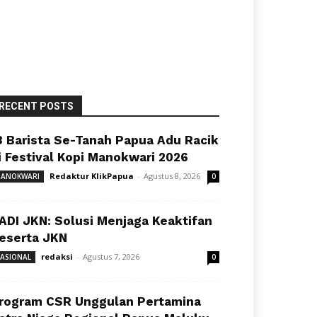
RECENT POSTS
8 Barista Se-Tanah Papua Adu Racik
i Festival Kopi Manokwari 2026
Redaktur KlikPapua
-
Agustus 8, 2026
ANOKWARI
0
ADI JKN: Solusi Menjaga Keaktifan
eserta JKN
redaksi
-
Agustus 7, 2026
ASIONAL
0
rogram CSR Unggulan Pertamina