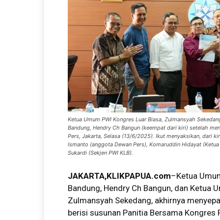
Ketua Umum PWI Kongres Luar Biasa, Zulmansyah Sekedang
Bandung, Hendry Ch Bangun (keempat dari kiri) setelah m
Pers, Jakarta, Selasa (13/6/2025). Ikut menyaksikan, dari k
Ismanto (anggota Dewan Pers), Komaruddin Hidayat (Ketua 
Sukardi (Sekjen PWI KLB).
JAKARTA,KLIKPAPUA.com
–Ketua Umum
Bandung, Hendry Ch Bangun, dan Ketua U
Zulmansyah Sekedang, akhirnya menyepak
berisi susunan Panitia Bersama Kongres 