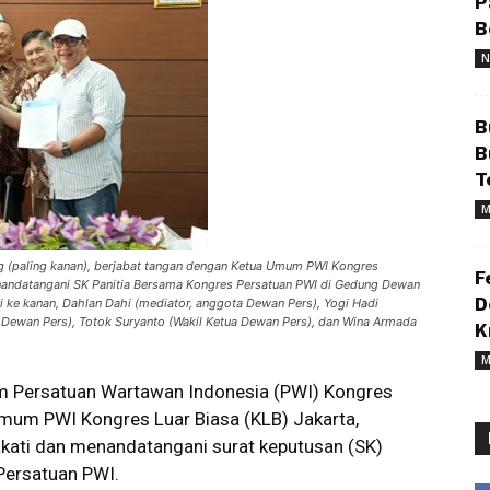
P
B
N
B
B
T
M
 (paling kanan), berjabat tangan dengan Ketua Umum PWI Kongres
F
enandatangani SK Panitia Bersama Kongres Persatuan PWI di Gedung Dewan
D
iri ke kanan, Dahlan Dahi (mediator, anggota Dewan Pers), Yogi Hadi
Dewan Pers), Totok Suryanto (Wakil Ketua Dewan Pers), dan Wina Armada
K
M
 Persatuan Wartawan Indonesia (PWI) Kongres
mum PWI Kongres Luar Biasa (KLB) Jakarta,
ati dan menandatangani surat keputusan (SK)
Persatuan PWI.