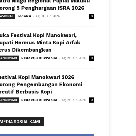
atra Niaga Regional Papua Maluku
orong 5 Penghargaan ISRA 2026
redaksi
-
Agustus 7, 2026
ASIONAL
0
uka Festival Kopi Manokwari,
upati Hermus Minta Kopi Arfak
erus Dikembangkan
Redaktur KlikPapua
-
Agustus 7, 2026
ANOKWARI
0
estival Kopi Manokwari 2026
orong Pengembangan Ekonomi
reatif Berbasis Kopi
Redaktur KlikPapua
-
Agustus 7, 2026
ANOKWARI
0
MEDIA SOSIAL KAMI