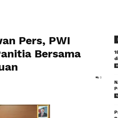
wan Pers, PWI
anitia Bersama
1
d
tuan
M
0
N
P
N
P