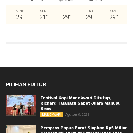
84 %
2kmh
30 %
MING
SEN
SEL
RAB
KAM
29
°
31
°
29
°
29
°
29
°
PILIHAN EDITOR
Festival Kopi Manokwari Ditutup,
Richard Talahatu Sabet Juara Manual
Brew
Agustus 9, 2026
MANOKWARI
Pemprov Papua Barat Siapkan Rp5 Miliar
Selesaikan Tuntutan Masyarakat Adat