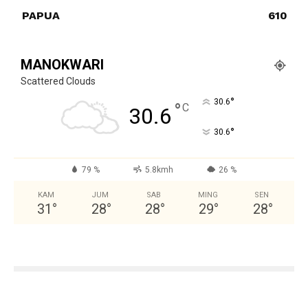
PAPUA
610
MANOKWARI
Scattered Clouds
°
30.6
°
C
30.6
°
30.6
79 %
5.8kmh
26 %
KAM
JUM
SAB
MING
SEN
31
°
28
°
28
°
29
°
28
°