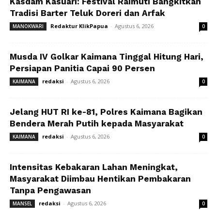
Kasdam Kasuari: Festival Raimuti Bangkitkan
Tradisi Barter Teluk Doreri dan Arfak
Redaktur KlikPapua
-
Agustus 6, 2026
MANOKWARI
0
Musda IV Golkar Kaimana Tinggal Hitung Hari,
Persiapan Panitia Capai 90 Persen
redaksi
-
Agustus 6, 2026
KAIMANA
0
Jelang HUT RI ke-81, Polres Kaimana Bagikan
Bendera Merah Putih kepada Masyarakat
redaksi
-
Agustus 6, 2026
KAIMANA
0
Intensitas Kebakaran Lahan Meningkat,
Masyarakat Diimbau Hentikan Pembakaran
Tanpa Pengawasan
redaksi
-
Agustus 6, 2026
MANSEL
0