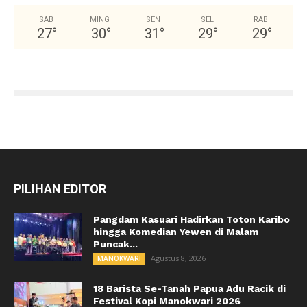
SAB
MING
SEN
SEL
RAB
27
°
30
°
31
°
29
°
29
°
PILIHAN EDITOR
Pangdam Kasuari Hadirkan Toton Karibo
hingga Komedian Yewen di Malam
Puncak...
Agustus 8, 2026
MANOKWARI
18 Barista Se-Tanah Papua Adu Racik di
Festival Kopi Manokwari 2026