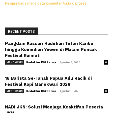
Pelajari bagaimana data komentar Anda diproses
RECENT POSTS
Pangdam Kasuari Hadirkan Toton Karibo
hingga Komedian Yewen di Malam Puncak
Festival Raimuti
Redaktur KlikPapua
-
Agustus 8, 2026
MANOKWARI
0
18 Barista Se-Tanah Papua Adu Racik di
Festival Kopi Manokwari 2026
Redaktur KlikPapua
-
Agustus 8, 2026
MANOKWARI
0
NADI JKN: Solusi Menjaga Keaktifan Peserta
JKN