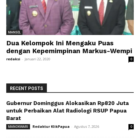
MANSEL
Dua Kelompok Ini Mengaku Puas
dengan Kepemimpinan Markus-Wempi
redaksi
-
Januari 22, 2020
0
RECENT POSTS
Gubernur Dominggus Alokasikan Rp820 Juta
untuk Perbaikan Alat Radiologi RSUP Papua
Barat
Redaktur KlikPapua
-
Agustus 7, 2026
MANOKWARI
0