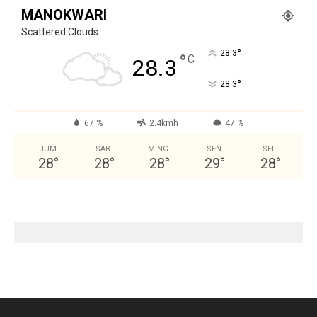
MANOKWARI
Scattered Clouds
°
28.3
°
C
28.3
°
28.3
67 %
2.4kmh
47 %
JUM
SAB
MING
SEN
SEL
28
°
28
°
28
°
29
°
28
°