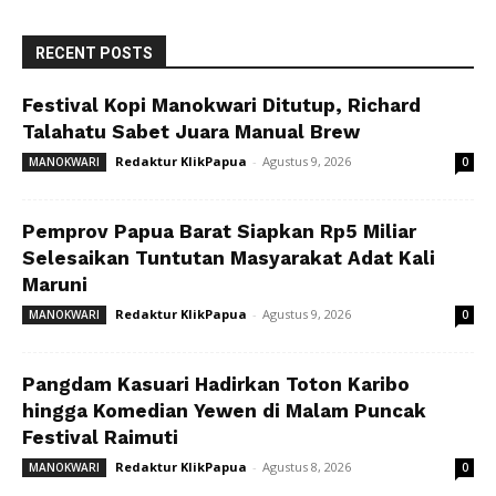
RECENT POSTS
Festival Kopi Manokwari Ditutup, Richard
Talahatu Sabet Juara Manual Brew
Redaktur KlikPapua
-
Agustus 9, 2026
MANOKWARI
0
Pemprov Papua Barat Siapkan Rp5 Miliar
Selesaikan Tuntutan Masyarakat Adat Kali
Maruni
Redaktur KlikPapua
-
Agustus 9, 2026
MANOKWARI
0
Pangdam Kasuari Hadirkan Toton Karibo
hingga Komedian Yewen di Malam Puncak
Festival Raimuti
Redaktur KlikPapua
-
Agustus 8, 2026
MANOKWARI
0