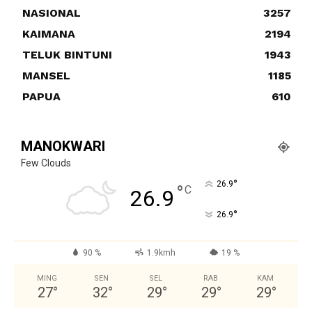
NASIONAL
3257
KAIMANA
2194
TELUK BINTUNI
1943
MANSEL
1185
PAPUA
610
MANOKWARI
Few Clouds
°
26.9
°
C
26.9
°
26.9
90 %
1.9kmh
19 %
MING
SEN
SEL
RAB
KAM
27
°
32
°
29
°
29
°
29
°