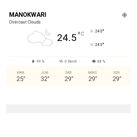
MANOKWARI
Overcast Clouds
°
24.5
°
C
24.5
°
24.5
99 %
0.9kmh
88 %
KAM
JUM
SAB
MING
SEN
25
°
32
°
29
°
29
°
29
°