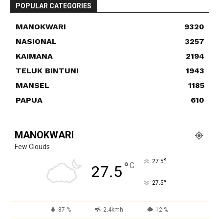
POPULAR CATEGORIES
MANOKWARI
9320
NASIONAL
3257
KAIMANA
2194
TELUK BINTUNI
1943
MANSEL
1185
PAPUA
610
MANOKWARI
Few Clouds
°
27.5
°
C
27.5
°
27.5
87 %
2.4kmh
12 %