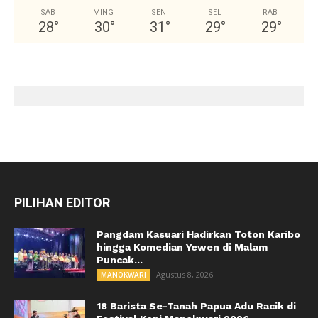
SAB
MING
SEN
SEL
RAB
28
°
30
°
31
°
29
°
29
°
PILIHAN EDITOR
Pangdam Kasuari Hadirkan Toton Karibo
hingga Komedian Yewen di Malam
Puncak...
Agustus 8, 2026
MANOKWARI
18 Barista Se-Tanah Papua Adu Racik di