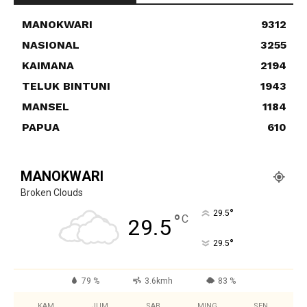
MANOKWARI
9312
NASIONAL
3255
KAIMANA
2194
TELUK BINTUNI
1943
MANSEL
1184
PAPUA
610
MANOKWARI
Broken Clouds
°
29.5
°
C
29.5
°
29.5
79 %
3.6kmh
83 %
KAM
JUM
SAB
MING
SEN