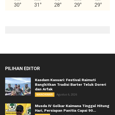
30
°
31
°
28
°
29
°
29
°
PILIHAN EDITOR
Kasdam Kasuari: Festival Raimuti
Bangkitkan Tradisi Barter Teluk Doreri
dan Arfak
Agustus 6, 2026
MANOKWARI
Musda IV Golkar Kaimana Tinggal Hitung
Hari, Persiapan Panitia Capai 90...