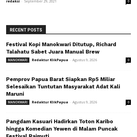
redaksi
-
September 29, 2021
0
RECENT POSTS
Festival Kopi Manokwari Ditutup, Richard
Talahatu Sabet Juara Manual Brew
Redaktur KlikPapua
-
Agustus 9, 2026
MANOKWARI
0
Pemprov Papua Barat Siapkan Rp5 Miliar
Selesaikan Tuntutan Masyarakat Adat Kali
Maruni
Redaktur KlikPapua
-
Agustus 9, 2026
MANOKWARI
0
Pangdam Kasuari Hadirkan Toton Karibo
hingga Komedian Yewen di Malam Puncak
Festival Raimuti