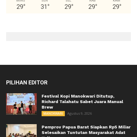
MING
SEN
SEL
RAB
KAM
29
°
31
°
29
°
29
°
29
°
PILIHAN EDITOR
Festival Kopi Manokwari Ditutup,
Richard Talahatu Sabet Juara Manual
Brew
Agustus 9, 2026
MANOKWARI
Pemprov Papua Barat Siapkan Rp5 Miliar
Selesaikan Tuntutan Masyarakat Adat