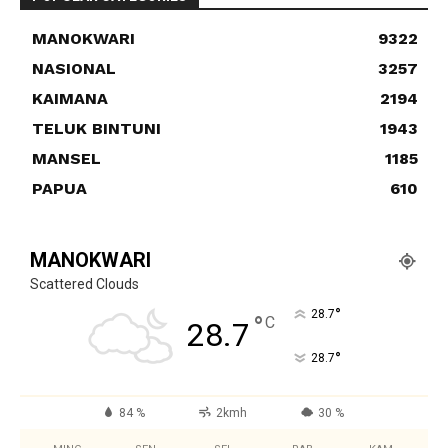
MANOKWARI
9322
NASIONAL
3257
KAIMANA
2194
TELUK BINTUNI
1943
MANSEL
1185
PAPUA
610
MANOKWARI
Scattered Clouds
°
28.7
°
C
28.7
°
28.7
84 %
2kmh
30 %