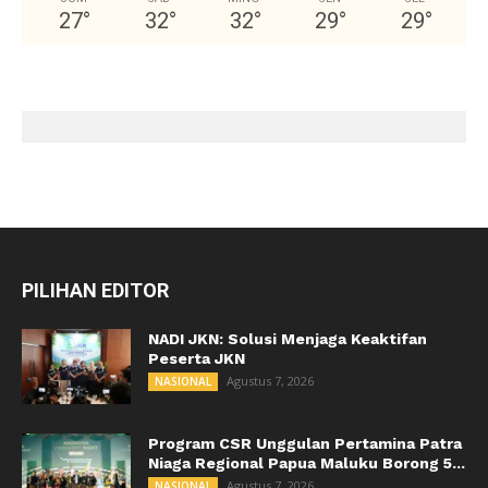
27
°
32
°
32
°
29
°
29
°
PILIHAN EDITOR
NADI JKN: Solusi Menjaga Keaktifan
Peserta JKN
Agustus 7, 2026
NASIONAL
Program CSR Unggulan Pertamina Patra
Niaga Regional Papua Maluku Borong 5...
Agustus 7, 2026
NASIONAL