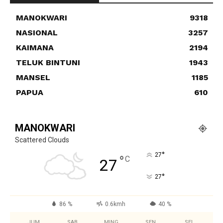
MANOKWARI
9318
NASIONAL
3257
KAIMANA
2194
TELUK BINTUNI
1943
MANSEL
1185
PAPUA
610
MANOKWARI
Scattered Clouds
°
27
°
C
27
°
27
86 %
0.6kmh
40 %
JUM
SAB
MING
SEN
SEL