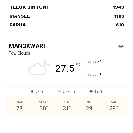
TELUK BINTUNI
1943
MANSEL
1185
PAPUA
610
MANOKWARI
Few Clouds
°
27.5
°
C
27.5
°
27.5
87 %
2.4kmh
12 %
SAB
MING
SEN
SEL
RAB
28
°
30
°
31
°
29
°
29
°