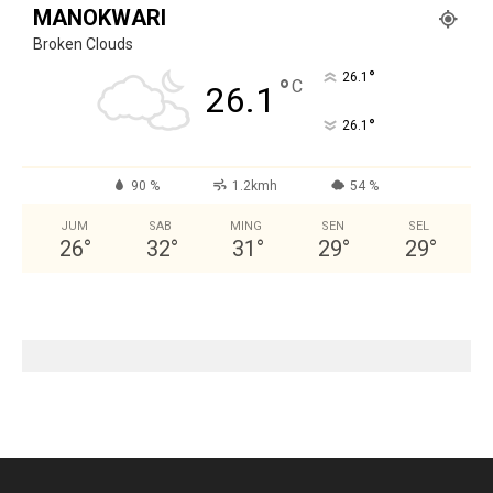
MANOKWARI
Broken Clouds
°
26.1
°
C
26.1
°
26.1
90 %
1.2kmh
54 %
JUM
SAB
MING
SEN
SEL
26
°
32
°
31
°
29
°
29
°