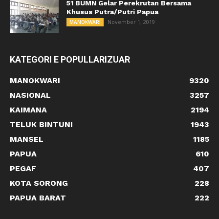
51 BUMN Gelar Perekrutan Bersama
Khusus Putra/Putri Papua
November 1, 2019
MANOKWARI
KATEGORI E POPULLARIZUAR
MANOKWARI
9320
NASIONAL
3257
KAIMANA
2194
TELUK BINTUNI
1943
MANSEL
1185
PAPUA
610
PEGAF
407
KOTA SORONG
228
PAPUA BARAT
222