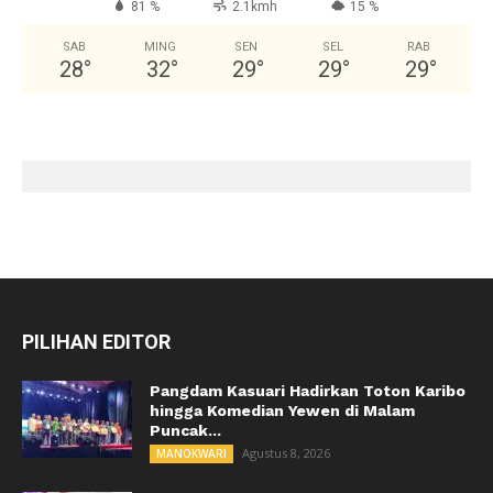
81 %
2.1kmh
15 %
SAB
MING
SEN
SEL
RAB
28
°
32
°
29
°
29
°
29
°
PILIHAN EDITOR
Pangdam Kasuari Hadirkan Toton Karibo
hingga Komedian Yewen di Malam
Puncak...
Agustus 8, 2026
MANOKWARI