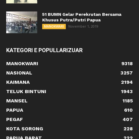
51 BUMN Gelar Perekrutan Bersama
Khusus Putra/Putri Papua
November 1, 2019
MANOKWARI
KATEGORI E POPULLARIZUAR
MANOKWARI
9318
NASIONAL
3257
KAIMANA
2194
TELUK BINTUNI
1943
MANSEL
1185
PAPUA
610
PEGAF
407
KOTA SORONG
228
PAPUA BARAT
222