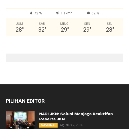
72 %
1.1kmh
62 %
JUM
SAB
MING
SEN
SEL
28
°
32
°
29
°
29
°
28
°
PILIHAN EDITOR
NADI JKN: Solusi Menjaga Keaktifan
Peserta JKN
Agustus 7, 2026
NASIONAL