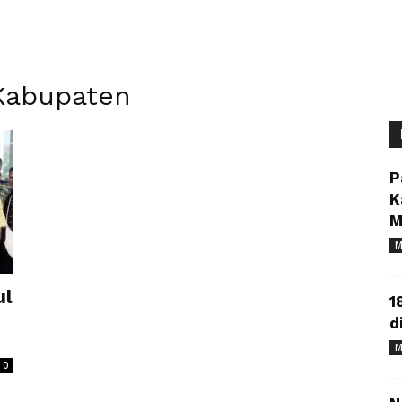
Kabupaten
P
K
M
M
ul
1
d
M
0