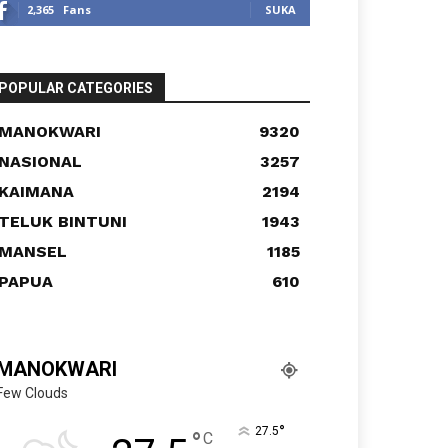
2,365
Fans
SUKA
POPULAR CATEGORIES
MANOKWARI
9320
NASIONAL
3257
KAIMANA
2194
TELUK BINTUNI
1943
MANSEL
1185
PAPUA
610
MANOKWARI
Few Clouds
°
27.5
°
C