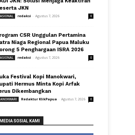
ADI JKN: Solusi Menjaga Keaktifan
eserta JKN
redaksi
-
Agustus 7, 2026
ASIONAL
0
rogram CSR Unggulan Pertamina
atra Niaga Regional Papua Maluku
orong 5 Penghargaan ISRA 2026
redaksi
-
Agustus 7, 2026
ASIONAL
0
uka Festival Kopi Manokwari,
upati Hermus Minta Kopi Arfak
erus Dikembangkan
Redaktur KlikPapua
-
Agustus 7, 2026
ANOKWARI
0
MEDIA SOSIAL KAMI