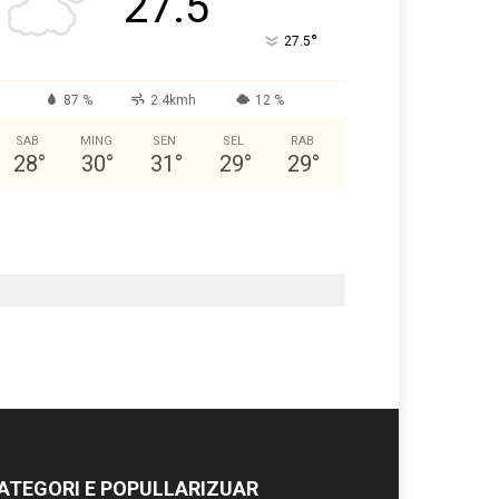
27.5
°
27.5
87 %
2.4kmh
12 %
SAB
MING
SEN
SEL
RAB
28
°
30
°
31
°
29
°
29
°
ATEGORI E POPULLARIZUAR