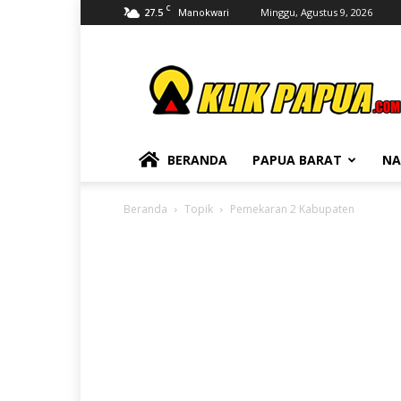
C
27.5
Minggu, Agustus 9, 2026
Manokwari
KLIKPAPUA
BERANDA
PAPUA BARAT
NA
Beranda
Topik
Pemekaran 2 Kabupaten