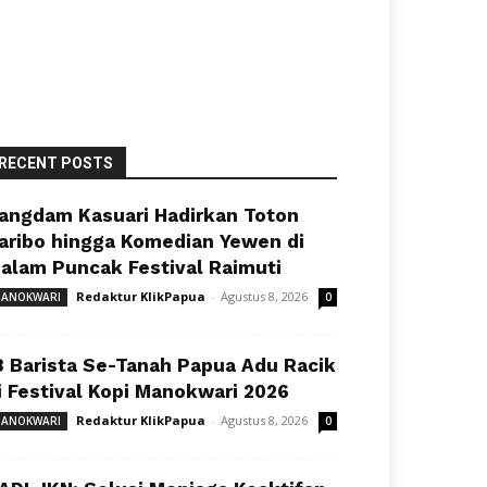
RECENT POSTS
angdam Kasuari Hadirkan Toton
aribo hingga Komedian Yewen di
alam Puncak Festival Raimuti
Redaktur KlikPapua
-
Agustus 8, 2026
ANOKWARI
0
8 Barista Se-Tanah Papua Adu Racik
i Festival Kopi Manokwari 2026
Redaktur KlikPapua
-
Agustus 8, 2026
ANOKWARI
0