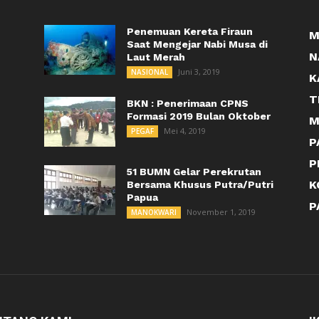
Penemuan Kereta Firaun
M
Saat Mengejar Nabi Musa di
N
Laut Merah
Juni 3, 2019
NASIONAL
K
T
BKN : Penerimaan CPNS
Formasi 2019 Bulan Oktober
M
Mei 4, 2019
PEGAF
P
P
51 BUMN Gelar Perekrutan
K
Bersama Khusus Putra/Putri
Papua
P
November 1, 2019
MANOKWARI