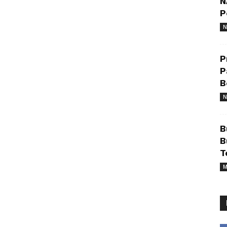
N
P
N
P
P
B
N
B
B
T
M