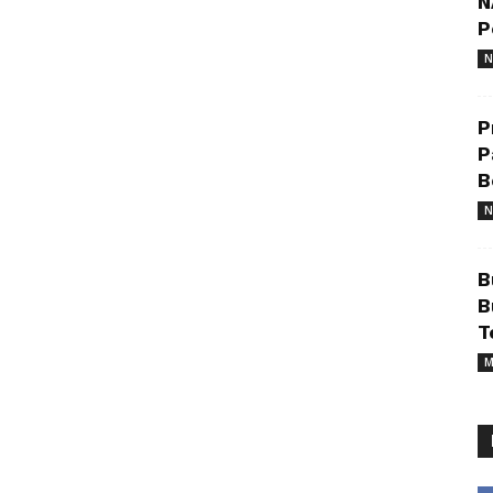
N
P
N
P
P
B
N
B
B
T
M