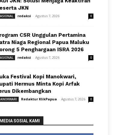
ADI JKN: Solusi Menjaga Keaktifan
eserta JKN
redaksi
-
Agustus 7, 2026
ASIONAL
0
rogram CSR Unggulan Pertamina
atra Niaga Regional Papua Maluku
orong 5 Penghargaan ISRA 2026
redaksi
-
Agustus 7, 2026
ASIONAL
0
uka Festival Kopi Manokwari,
upati Hermus Minta Kopi Arfak
erus Dikembangkan
Redaktur KlikPapua
-
Agustus 7, 2026
ANOKWARI
0
MEDIA SOSIAL KAMI