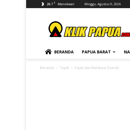
C
26.7
Minggu, Agustus 9, 2026
Manokwari
KLIKPAPUA
BERANDA
PAPUA BARAT
NA
Beranda
Topik
Pajak dan Retribusi Daerah