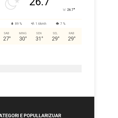
26.7
°
26.7
89 %
1.6kmh
7 %
SAB
MING
SEN
SEL
RAB
27
°
30
°
31
°
29
°
29
°
ATEGORI E POPULLARIZUAR