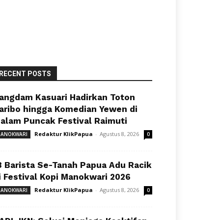
RECENT POSTS
angdam Kasuari Hadirkan Toton
aribo hingga Komedian Yewen di
alam Puncak Festival Raimuti
Redaktur KlikPapua
-
Agustus 8, 2026
ANOKWARI
0
8 Barista Se-Tanah Papua Adu Racik
i Festival Kopi Manokwari 2026
Redaktur KlikPapua
-
Agustus 8, 2026
ANOKWARI
0