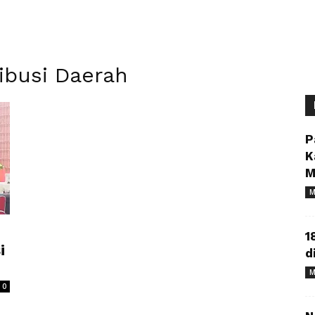
ribusi Daerah
P
K
M
M
1
i
d
M
0