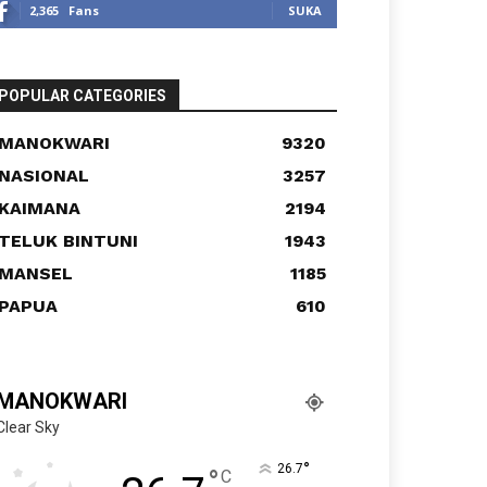
2,365
Fans
SUKA
POPULAR CATEGORIES
MANOKWARI
9320
NASIONAL
3257
KAIMANA
2194
TELUK BINTUNI
1943
MANSEL
1185
PAPUA
610
MANOKWARI
Clear Sky
°
26.7
°
C