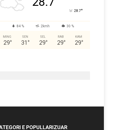
28.7
°
28.7
84 %
2kmh
30 %
MING
SEN
SEL
RAB
KAM
29
°
31
°
29
°
29
°
29
°
ATEGORI E POPULLARIZUAR