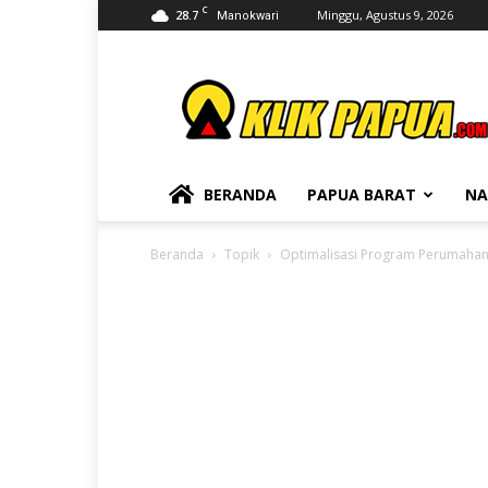
C
28.7
Minggu, Agustus 9, 2026
Manokwari
KLIKPAPUA
BERANDA
PAPUA BARAT
NA
Beranda
Topik
Optimalisasi Program Perumahan