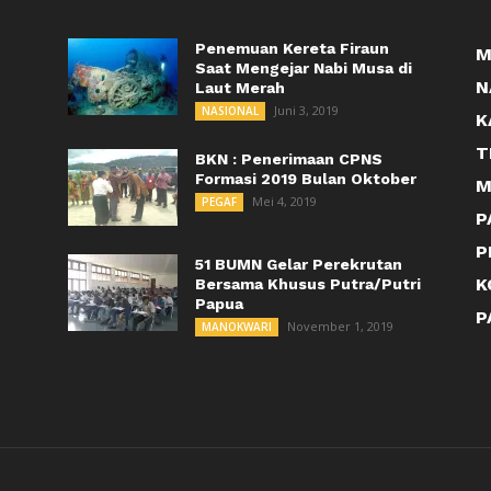
Penemuan Kereta Firaun
M
Saat Mengejar Nabi Musa di
N
Laut Merah
Juni 3, 2019
NASIONAL
K
T
BKN : Penerimaan CPNS
Formasi 2019 Bulan Oktober
M
Mei 4, 2019
PEGAF
P
P
51 BUMN Gelar Perekrutan
K
Bersama Khusus Putra/Putri
Papua
P
November 1, 2019
MANOKWARI