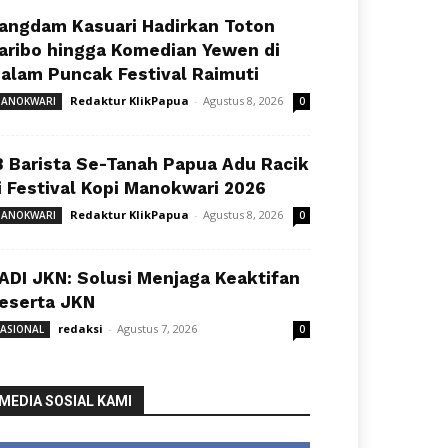
angdam Kasuari Hadirkan Toton
aribo hingga Komedian Yewen di
alam Puncak Festival Raimuti
Redaktur KlikPapua
-
Agustus 8, 2026
ANOKWARI
0
8 Barista Se-Tanah Papua Adu Racik
i Festival Kopi Manokwari 2026
Redaktur KlikPapua
-
Agustus 8, 2026
ANOKWARI
0
ADI JKN: Solusi Menjaga Keaktifan
eserta JKN
redaksi
-
Agustus 7, 2026
ASIONAL
0
MEDIA SOSIAL KAMI