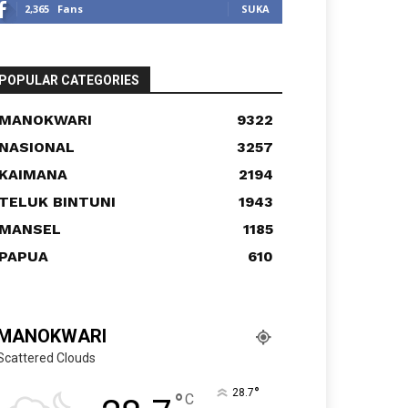
2,365
Fans
SUKA
POPULAR CATEGORIES
MANOKWARI
9322
NASIONAL
3257
KAIMANA
2194
TELUK BINTUNI
1943
MANSEL
1185
PAPUA
610
MANOKWARI
Scattered Clouds
°
28.7
°
C