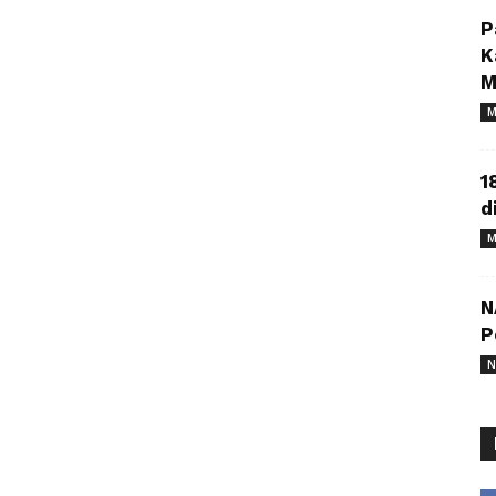
P
K
M
M
1
d
M
N
P
N