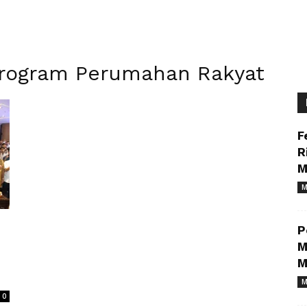
 Program Perumahan Rakyat
F
R
M
M
P
M
M
M
0