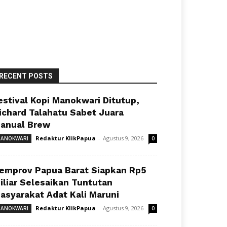
RECENT POSTS
estival Kopi Manokwari Ditutup,
ichard Talahatu Sabet Juara
anual Brew
Redaktur KlikPapua
-
Agustus 9, 2026
ANOKWARI
0
emprov Papua Barat Siapkan Rp5
iliar Selesaikan Tuntutan
asyarakat Adat Kali Maruni
Redaktur KlikPapua
-
Agustus 9, 2026
ANOKWARI
0