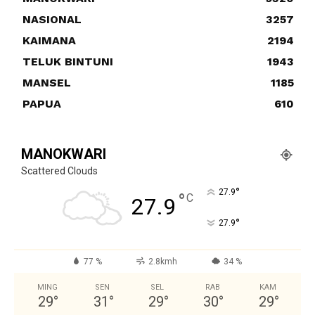
NASIONAL
3257
KAIMANA
2194
TELUK BINTUNI
1943
MANSEL
1185
PAPUA
610
MANOKWARI
Scattered Clouds
°
27.9
°
C
27.9
°
27.9
77 %
2.8kmh
34 %
MING
SEN
SEL
RAB
KAM
29
°
31
°
29
°
30
°
29
°