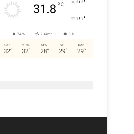
°
31.8
°
C
31.8
°
31.8
74 %
2.4kmh
9 %
SAB
MING
SEN
SEL
RAB
32
°
32
°
28
°
29
°
29
°