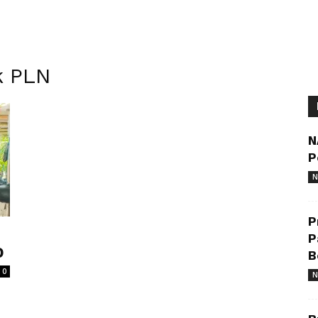
k PLN
N
P
N
P
P
D
B
0
N