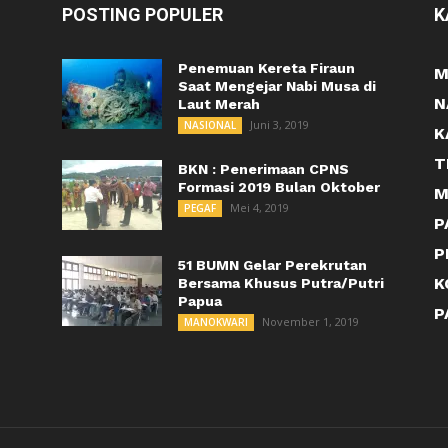
POSTING POPULER
K
Penemuan Kereta Firaun
M
Saat Mengejar Nabi Musa di
N
Laut Merah
Juni 3, 2019
NASIONAL
K
T
BKN : Penerimaan CPNS
Formasi 2019 Bulan Oktober
M
Mei 4, 2019
PEGAF
P
P
51 BUMN Gelar Perekrutan
K
Bersama Khusus Putra/Putri
Papua
P
November 1, 2019
MANOKWARI