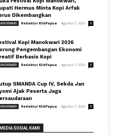
uka Festival Kopi Manokwari,
upati Hermus Minta Kopi Arfak
erus Dikembangkan
Redaktur KlikPapua
-
Agustus 7, 2026
ANOKWARI
0
estival Kopi Manokwari 2026
orong Pengembangan Ekonomi
reatif Berbasis Kopi
Redaktur KlikPapua
-
Agustus 7, 2026
ANOKWARI
0
utup SMANDA Cup IV, Sekda Jan
yomi Ajak Peserta Jaga
ersaudaraan
Redaktur KlikPapua
-
Agustus 7, 2026
ANOKWARI
0
MEDIA SOSIAL KAMI