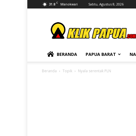
C
31.8
Sabtu, Agustus 8, 2026
Manokwari
KLIKPAPUA
BERANDA
PAPUA BARAT
NA
Beranda
Topik
Nyala serentak PLN