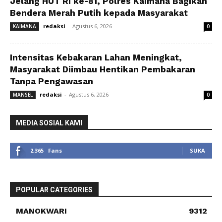
Jelang HUT RI ke-81, Polres Kaimana Bagikan
Bendera Merah Putih kepada Masyarakat
redaksi
-
Agustus 6, 2026
KAIMANA
0
Intensitas Kebakaran Lahan Meningkat,
Masyarakat Diimbau Hentikan Pembakaran
Tanpa Pengawasan
redaksi
-
Agustus 6, 2026
MANSEL
0
MEDIA SOSIAL KAMI
2,365
Fans
SUKA
POPULAR CATEGORIES
MANOKWARI
9312