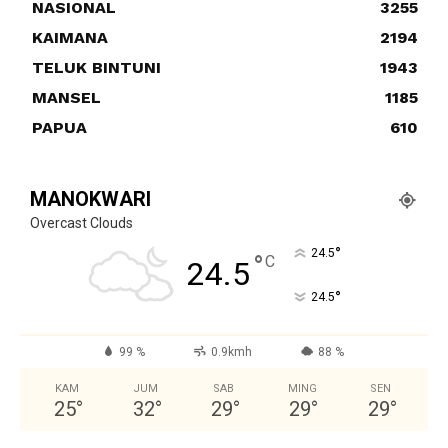
NASIONAL
3255
KAIMANA
2194
TELUK BINTUNI
1943
MANSEL
1185
PAPUA
610
MANOKWARI
Overcast Clouds
°
24.5
°
C
24.5
°
24.5
99 %
0.9kmh
88 %
KAM
JUM
SAB
MING
SEN
25
°
32
°
29
°
29
°
29
°