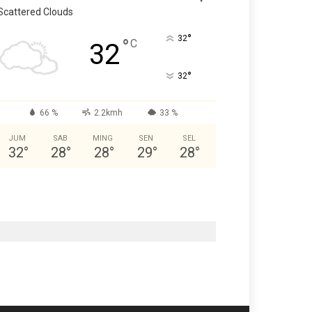
Scattered Clouds
°
32
°
C
32
°
32
66 %
2.2kmh
33 %
JUM
SAB
MING
SEN
SEL
32
°
28
°
28
°
29
°
28
°