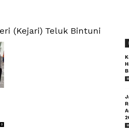
ri (Kejari) Teluk Bintuni
K
H
B
M
J
R
A
2
0
M