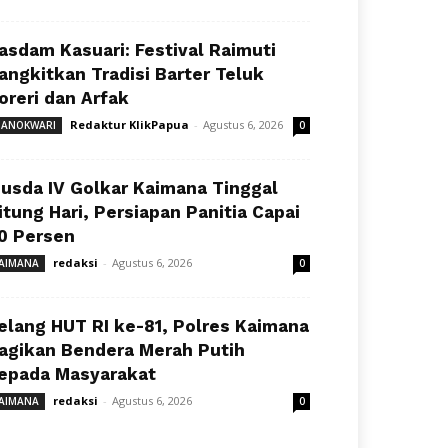
asdam Kasuari: Festival Raimuti
angkitkan Tradisi Barter Teluk
oreri dan Arfak
Redaktur KlikPapua
-
Agustus 6, 2026
ANOKWARI
0
usda IV Golkar Kaimana Tinggal
itung Hari, Persiapan Panitia Capai
0 Persen
redaksi
-
Agustus 6, 2026
AIMANA
0
elang HUT RI ke-81, Polres Kaimana
agikan Bendera Merah Putih
epada Masyarakat
redaksi
-
Agustus 6, 2026
AIMANA
0