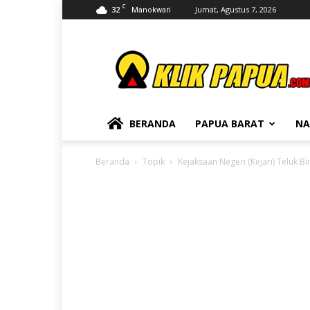
C
32
Jumat, Agustus 7, 2026
Manokwari
KLIKPAPUA
BERANDA
PAPUA BARAT
NA
Beranda
Topik
Kejaksaan Negeri (Kejari) Teluk Bi