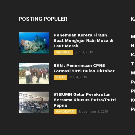
POSTING POPULER
K
Penemuan Kereta Firaun
M
Saat Mengejar Nabi Musa di
N
Laut Merah
Juni 3, 2019
NASIONAL
K
T
BKN : Penerimaan CPNS
Formasi 2019 Bulan Oktober
M
Mei 4, 2019
PEGAF
P
P
51 BUMN Gelar Perekrutan
K
Bersama Khusus Putra/Putri
Papua
P
November 1, 2019
MANOKWARI