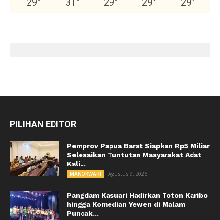
29
°
31
°
29
°
29
°
29
°
PILIHAN EDITOR
Pemprov Papua Barat Siapkan Rp5 Miliar
Selesaikan Tuntutan Masyarakat Adat
Kali...
Agustus 9, 2026
MANOKWARI
Pangdam Kasuari Hadirkan Toton Karibo
hingga Komedian Yewen di Malam
Puncak...