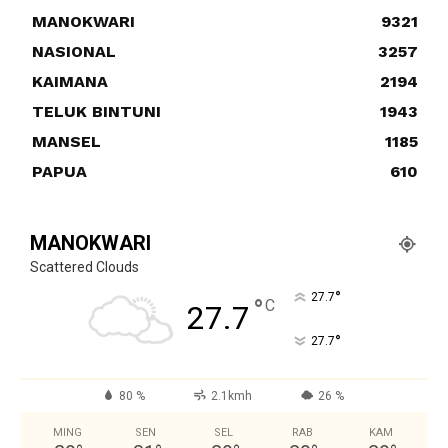
MANOKWARI
9321
NASIONAL
3257
KAIMANA
2194
TELUK BINTUNI
1943
MANSEL
1185
PAPUA
610
MANOKWARI
Scattered Clouds
°
27.7
°
C
27.7
°
27.7
80 %
2.1kmh
26 %
MING
SEN
SEL
RAB
KAM