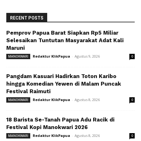
RECENT POSTS
Pemprov Papua Barat Siapkan Rp5 Miliar
Selesaikan Tuntutan Masyarakat Adat Kali
Maruni
Redaktur KlikPapua
-
Agustus 9, 2026
MANOKWARI
0
Pangdam Kasuari Hadirkan Toton Karibo
hingga Komedian Yewen di Malam Puncak
Festival Raimuti
Redaktur KlikPapua
-
Agustus 8, 2026
MANOKWARI
0
18 Barista Se-Tanah Papua Adu Racik di
Festival Kopi Manokwari 2026
Redaktur KlikPapua
-
Agustus 8, 2026
MANOKWARI
0