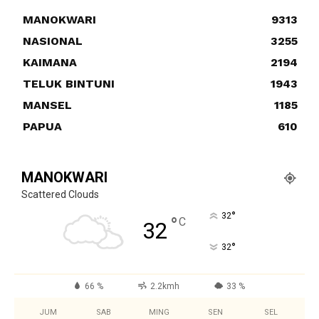
MANOKWARI
9313
NASIONAL
3255
KAIMANA
2194
TELUK BINTUNI
1943
MANSEL
1185
PAPUA
610
MANOKWARI
Scattered Clouds
°
32
°
C
32
°
32
66 %
2.2kmh
33 %
JUM
SAB
MING
SEN
SEL