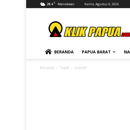
C
28.4
Kamis, Agustus 6, 2026
Manokwari
KLIKPAPUA
BERANDA
PAPUA BARAT
NA
Beranda
Topik
Insentif