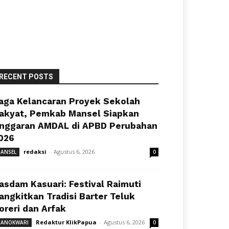
RECENT POSTS
aga Kelancaran Proyek Sekolah
akyat, Pemkab Mansel Siapkan
nggaran AMDAL di APBD Perubahan
026
redaksi
-
Agustus 6, 2026
ANSEL
0
asdam Kasuari: Festival Raimuti
angkitkan Tradisi Barter Teluk
oreri dan Arfak
Redaktur KlikPapua
-
Agustus 6, 2026
ANOKWARI
0