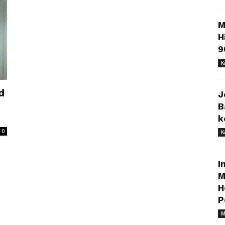
M
H
9
K
d
J
B
k
0
K
I
M
H
P
M