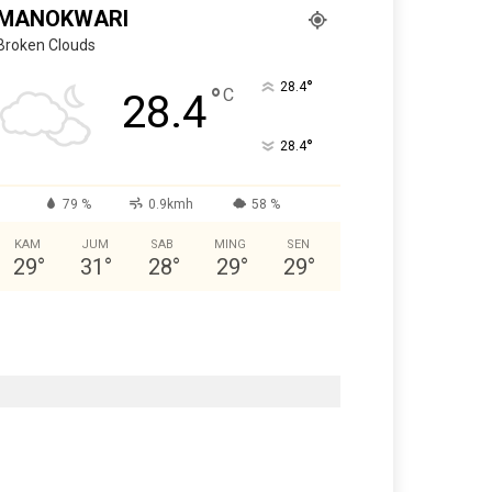
MANOKWARI
Broken Clouds
°
28.4
°
C
28.4
°
28.4
79 %
0.9kmh
58 %
KAM
JUM
SAB
MING
SEN
29
°
31
°
28
°
29
°
29
°