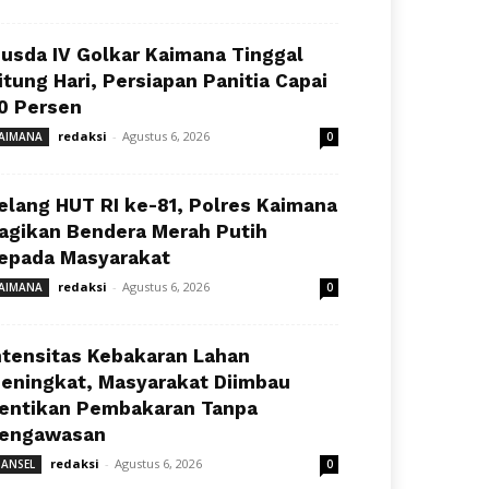
usda IV Golkar Kaimana Tinggal
itung Hari, Persiapan Panitia Capai
0 Persen
redaksi
-
Agustus 6, 2026
AIMANA
0
elang HUT RI ke-81, Polres Kaimana
agikan Bendera Merah Putih
epada Masyarakat
redaksi
-
Agustus 6, 2026
AIMANA
0
ntensitas Kebakaran Lahan
eningkat, Masyarakat Diimbau
entikan Pembakaran Tanpa
engawasan
redaksi
-
Agustus 6, 2026
ANSEL
0