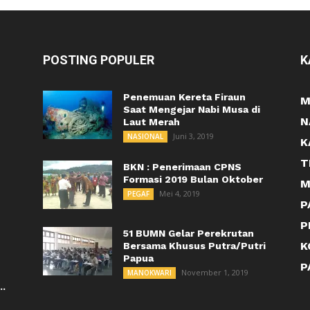
POSTING POPULER
K
Penemuan Kereta Firaun
M
Saat Mengejar Nabi Musa di
N
Laut Merah
Juni 3, 2019
NASIONAL
K
T
BKN : Penerimaan CPNS
Formasi 2019 Bulan Oktober
M
Mei 4, 2019
PEGAF
P
P
51 BUMN Gelar Perekrutan
K
Bersama Khusus Putra/Putri
Papua
P
November 1, 2019
MANOKWARI
..