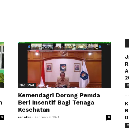
J
R
A
2
NASIONAL
M
Kemendagri Dorong Pemda
n
Beri Insentif Bagi Tenaga
K
Kesehatan
B
D
redaksi
-
Februari 9, 2021
0
0
M