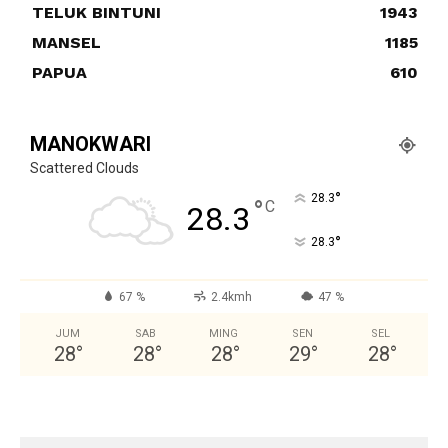
TELUK BINTUNI
1943
MANSEL
1185
PAPUA
610
MANOKWARI
Scattered Clouds
°
28.3
°
C
28.3
°
28.3
67 %
2.4kmh
47 %
JUM
SAB
MING
SEN
SEL
28
°
28
°
28
°
29
°
28
°