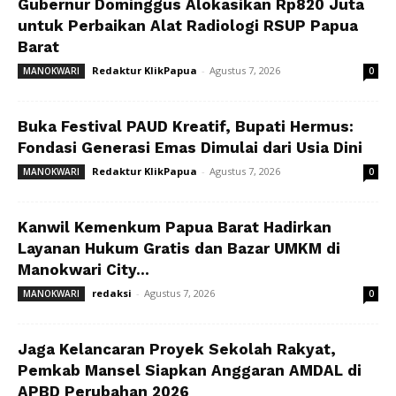
Gubernur Dominggus Alokasikan Rp820 Juta
untuk Perbaikan Alat Radiologi RSUP Papua
Barat
Redaktur KlikPapua
-
Agustus 7, 2026
MANOKWARI
0
Buka Festival PAUD Kreatif, Bupati Hermus:
Fondasi Generasi Emas Dimulai dari Usia Dini
Redaktur KlikPapua
-
Agustus 7, 2026
MANOKWARI
0
Kanwil Kemenkum Papua Barat Hadirkan
Layanan Hukum Gratis dan Bazar UMKM di
Manokwari City...
redaksi
-
Agustus 7, 2026
MANOKWARI
0
Jaga Kelancaran Proyek Sekolah Rakyat,
Pemkab Mansel Siapkan Anggaran AMDAL di
APBD Perubahan 2026