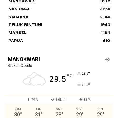
MANOKWARI
9312
NASIONAL
3255
KAIMANA
2194
TELUK BINTUNI
1943
MANSEL
1184
PAPUA
610
MANOKWARI
Broken Clouds
°
29.5
°
C
29.5
°
29.5
79 %
3.6kmh
83 %
KAM
JUM
SAB
MING
SEN
30
°
31
°
28
°
29
°
29
°