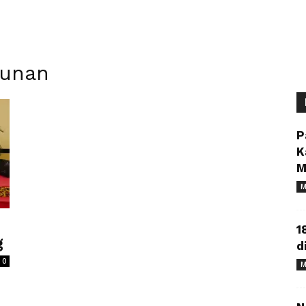
gunan
P
K
M
M
1
g
d
0
M