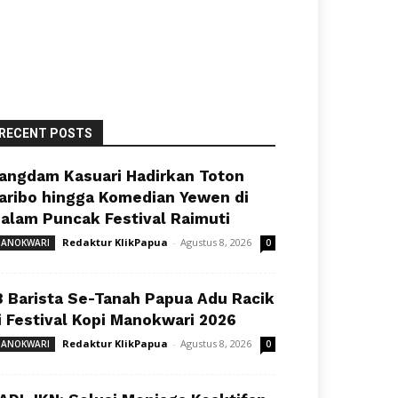
RECENT POSTS
angdam Kasuari Hadirkan Toton
aribo hingga Komedian Yewen di
alam Puncak Festival Raimuti
Redaktur KlikPapua
-
Agustus 8, 2026
ANOKWARI
0
8 Barista Se-Tanah Papua Adu Racik
i Festival Kopi Manokwari 2026
Redaktur KlikPapua
-
Agustus 8, 2026
ANOKWARI
0