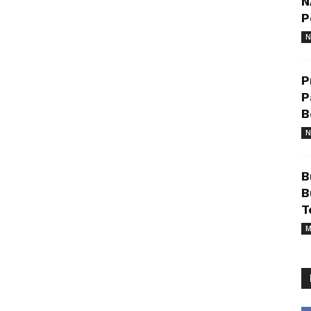
N
P
N
P
P
B
N
B
B
T
M