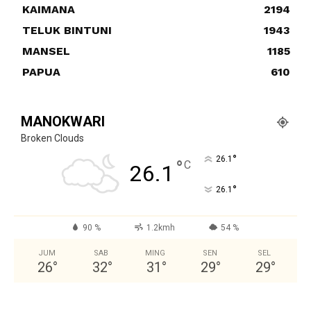
KAIMANA
2194
TELUK BINTUNI
1943
MANSEL
1185
PAPUA
610
MANOKWARI
Broken Clouds
°
26.1
°
C
26.1
°
26.1
90 %
1.2kmh
54 %
JUM
SAB
MING
SEN
SEL
26
°
32
°
31
°
29
°
29
°