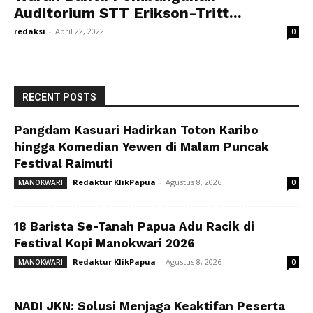
Auditorium STT Erikson-Tritt...
redaksi
-
April 22, 2022
0
RECENT POSTS
Pangdam Kasuari Hadirkan Toton Karibo
hingga Komedian Yewen di Malam Puncak
Festival Raimuti
Redaktur KlikPapua
-
Agustus 8, 2026
MANOKWARI
0
18 Barista Se-Tanah Papua Adu Racik di
Festival Kopi Manokwari 2026
Redaktur KlikPapua
-
Agustus 8, 2026
MANOKWARI
0
NADI JKN: Solusi Menjaga Keaktifan Peserta