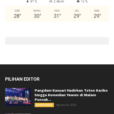
87 %
2.4kmh
12 %
SAB
MING
SEN
SEL
RAB
28
°
30
°
31
°
29
°
29
°
PILIHAN EDITOR
Pangdam Kasuari Hadirkan Toton Karibo
hingga Komedian Yewen di Malam
Puncak...
Agustus 8, 2026
MANOKWARI