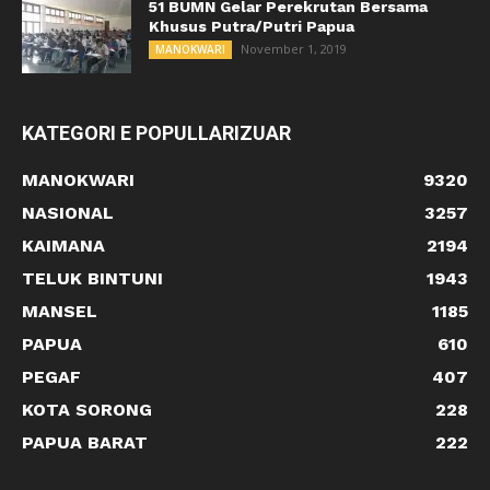
51 BUMN Gelar Perekrutan Bersama
Khusus Putra/Putri Papua
November 1, 2019
MANOKWARI
KATEGORI E POPULLARIZUAR
MANOKWARI
9320
NASIONAL
3257
KAIMANA
2194
TELUK BINTUNI
1943
MANSEL
1185
PAPUA
610
PEGAF
407
KOTA SORONG
228
PAPUA BARAT
222