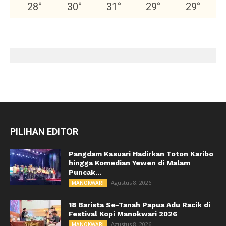
28
°
30
°
31
°
29
°
29
°
PILIHAN EDITOR
Pangdam Kasuari Hadirkan Toton Karibo
hingga Komedian Yewen di Malam
Puncak...
Agustus 8, 2026
MANOKWARI
18 Barista Se-Tanah Papua Adu Racik di
Festival Kopi Manokwari 2026
Agustus 8, 2026
MANOKWARI