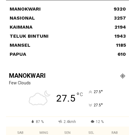
MANOKWARI
9320
NASIONAL
3257
KAIMANA
2194
TELUK BINTUNI
1943
MANSEL
1185
PAPUA
610
MANOKWARI
Few Clouds
°
27.5
°
C
27.5
°
27.5
87 %
2.4kmh
12 %
SAB
MING
SEN
SEL
RAB