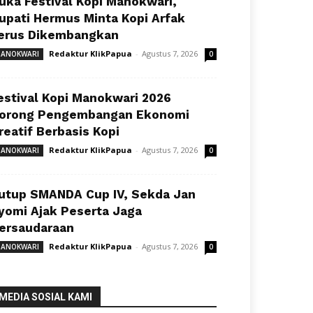
uka Festival Kopi Manokwari,
upati Hermus Minta Kopi Arfak
erus Dikembangkan
Redaktur KlikPapua
-
Agustus 7, 2026
ANOKWARI
0
estival Kopi Manokwari 2026
orong Pengembangan Ekonomi
reatif Berbasis Kopi
Redaktur KlikPapua
-
Agustus 7, 2026
ANOKWARI
0
utup SMANDA Cup IV, Sekda Jan
yomi Ajak Peserta Jaga
ersaudaraan
Redaktur KlikPapua
-
Agustus 7, 2026
ANOKWARI
0
MEDIA SOSIAL KAMI