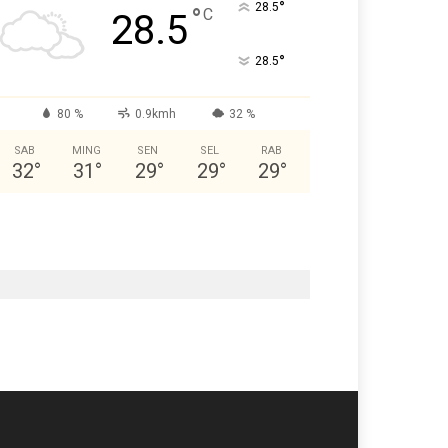
°
28.5
°
C
28.5
°
28.5
80 %
0.9kmh
32 %
SAB
MING
SEN
SEL
RAB
32
°
31
°
29
°
29
°
29
°