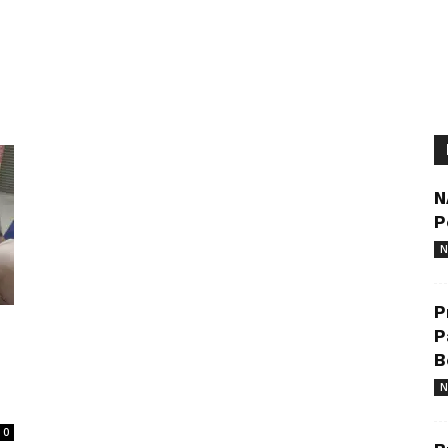
N
P
N
P
P
B
N
0