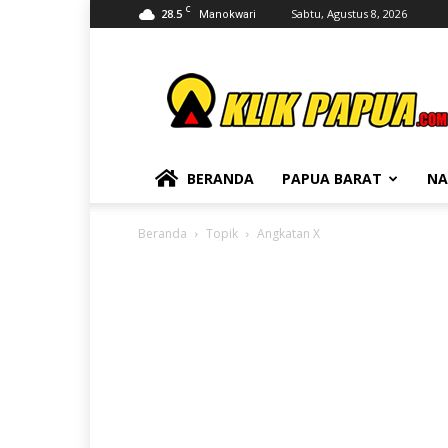
C
28.5
Sabtu, Agustus 8, 2026
Manokwari
KLIKPAPUA
BERANDA
PAPUA BARAT
NA
Beranda
Topik
Angkatan X