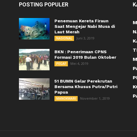
POSTING POPULER
K
Penemuan Kereta Firaun
M
Saat Mengejar Nabi Musa di
N
Laut Merah
Juni 3, 2019
NASIONAL
K
T
BKN : Penerimaan CPNS
Formasi 2019 Bulan Oktober
M
Mei 4, 2019
PEGAF
P
P
51 BUMN Gelar Perekrutan
K
Bersama Khusus Putra/Putri
Papua
P
November 1, 2019
MANOKWARI