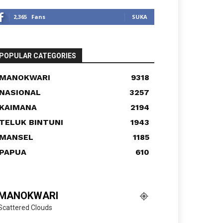
2,365
Fans
SUKA
POPULAR CATEGORIES
MANOKWARI
9318
NASIONAL
3257
KAIMANA
2194
TELUK BINTUNI
1943
MANSEL
1185
PAPUA
610
MANOKWARI
Scattered Clouds