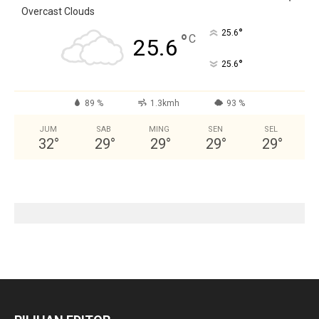
Overcast Clouds
°
25.6
°
C
25.6
°
25.6
89 %
1.3kmh
93 %
JUM
SAB
MING
SEN
SEL
32
°
29
°
29
°
29
°
29
°