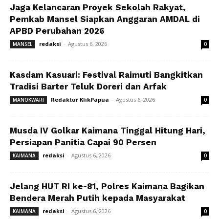
Jaga Kelancaran Proyek Sekolah Rakyat,
Pemkab Mansel Siapkan Anggaran AMDAL di
APBD Perubahan 2026
redaksi
-
Agustus 6, 2026
MANSEL
0
Kasdam Kasuari: Festival Raimuti Bangkitkan
Tradisi Barter Teluk Doreri dan Arfak
Redaktur KlikPapua
-
Agustus 6, 2026
MANOKWARI
0
Musda IV Golkar Kaimana Tinggal Hitung Hari,
Persiapan Panitia Capai 90 Persen
redaksi
-
Agustus 6, 2026
KAIMANA
0
Jelang HUT RI ke-81, Polres Kaimana Bagikan
Bendera Merah Putih kepada Masyarakat
redaksi
-
Agustus 6, 2026
KAIMANA
0