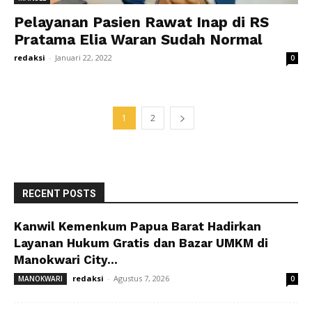
Pelayanan Pasien Rawat Inap di RS
Pratama Elia Waran Sudah Normal
redaksi
-
Januari 22, 2022
0
1
2
RECENT POSTS
Kanwil Kemenkum Papua Barat Hadirkan
Layanan Hukum Gratis dan Bazar UMKM di
Manokwari City...
redaksi
-
Agustus 7, 2026
MANOKWARI
0