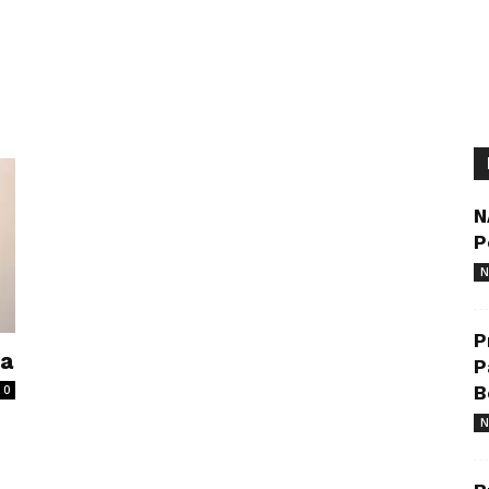
N
P
N
P
na
P
0
B
N