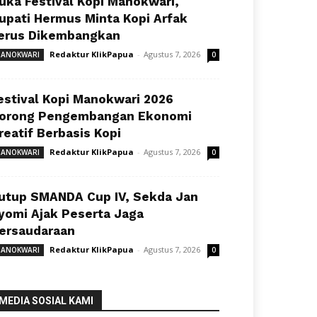
uka Festival Kopi Manokwari,
upati Hermus Minta Kopi Arfak
erus Dikembangkan
Redaktur KlikPapua
-
Agustus 7, 2026
ANOKWARI
0
estival Kopi Manokwari 2026
orong Pengembangan Ekonomi
reatif Berbasis Kopi
Redaktur KlikPapua
-
Agustus 7, 2026
ANOKWARI
0
utup SMANDA Cup IV, Sekda Jan
yomi Ajak Peserta Jaga
ersaudaraan
Redaktur KlikPapua
-
Agustus 7, 2026
ANOKWARI
0
MEDIA SOSIAL KAMI