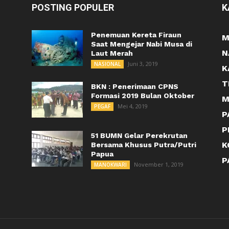
POSTING POPULER
K
Penemuan Kereta Firaun
M
Saat Mengejar Nabi Musa di
N
Laut Merah
Juni 3, 2019
NASIONAL
K
T
BKN : Penerimaan CPNS
Formasi 2019 Bulan Oktober
M
Mei 4, 2019
PEGAF
P
P
51 BUMN Gelar Perekrutan
K
Bersama Khusus Putra/Putri
Papua
P
November 1, 2019
MANOKWARI