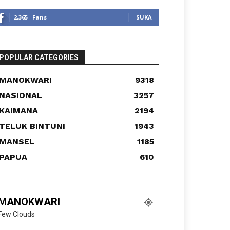
2,365
Fans
SUKA
POPULAR CATEGORIES
MANOKWARI
9318
NASIONAL
3257
KAIMANA
2194
TELUK BINTUNI
1943
MANSEL
1185
PAPUA
610
MANOKWARI
Few Clouds