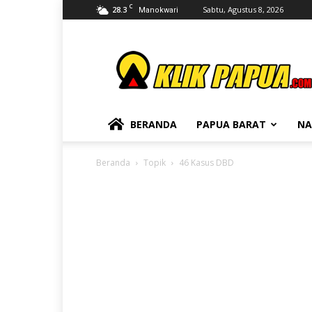
C
28.3
Sabtu, Agustus 8, 2026
Manokwari
KLIKPAPUA
BERANDA
PAPUA BARAT
NA
Beranda
Topik
46 Kasus DBD