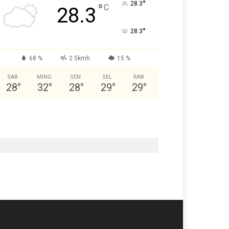
°
28.3
°
C
28.3
°
28.3
68 %
2.5kmh
15 %
SAB
MING
SEN
SEL
RAB
28
°
32
°
28
°
29
°
29
°