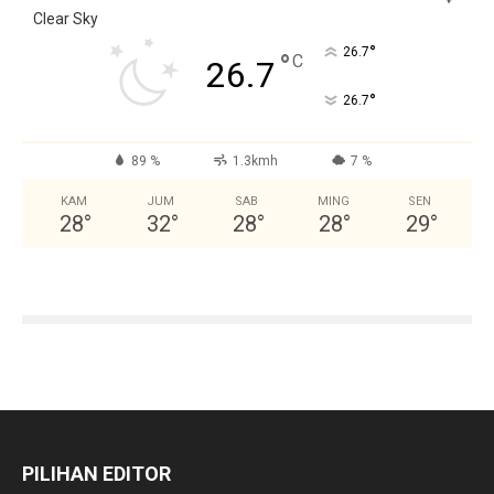
Clear Sky
°
26.7
°
C
26.7
°
26.7
89 %
1.3kmh
7 %
KAM
JUM
SAB
MING
SEN
28
°
32
°
28
°
28
°
29
°
PILIHAN EDITOR