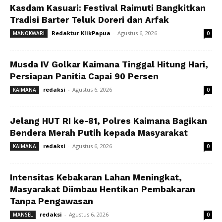
Kasdam Kasuari: Festival Raimuti Bangkitkan
Tradisi Barter Teluk Doreri dan Arfak
Redaktur KlikPapua
-
Agustus 6, 2026
MANOKWARI
0
Musda IV Golkar Kaimana Tinggal Hitung Hari,
Persiapan Panitia Capai 90 Persen
redaksi
-
Agustus 6, 2026
KAIMANA
0
Jelang HUT RI ke-81, Polres Kaimana Bagikan
Bendera Merah Putih kepada Masyarakat
redaksi
-
Agustus 6, 2026
KAIMANA
0
Intensitas Kebakaran Lahan Meningkat,
Masyarakat Diimbau Hentikan Pembakaran
Tanpa Pengawasan
redaksi
-
Agustus 6, 2026
MANSEL
0