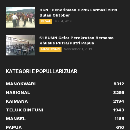
BKN : Penerimaan CPNS Formasi 2019
Bulan Oktober
Mei 4, 2019
PEGAF
51 BUMN Gelar Perekrutan Bersama
Khusus Putra/Putri Papua
November 1, 2019
MANOKWARI
KATEGORI E POPULLARIZUAR
MANOKWARI
9312
NASIONAL
3255
KAIMANA
2194
TELUK BINTUNI
1943
MANSEL
1185
PAPUA
610