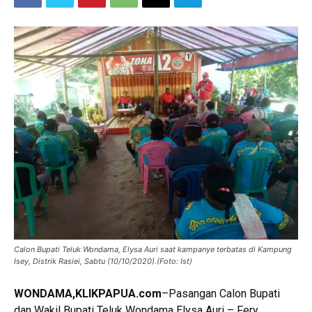
Calon Bupati Teluk Wondama, Elysa Auri saat kampanye terbatas di Kampung
Isey, Distrik Rasiei, Sabtu (10/10/2020).(Foto: Ist)
WONDAMA,KLIKPAPUA.com
–Pasangan Calon Bupati
dan Wakil Bupati Teluk Wondama Elysa Auri – Fery