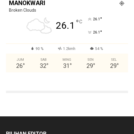
MANOKWARI
Broken Clouds
°
26.1
°
C
26.1
°
26.1
90 %
1.2kmh
54 %
JUM
SAB
MING
SEN
SEL
26
°
32
°
31
°
29
°
29
°
PILIHAN EDITOR