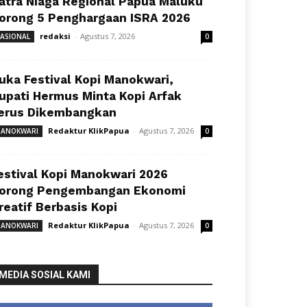
atra Niaga Regional Papua Maluku
orong 5 Penghargaan ISRA 2026
redaksi
-
Agustus 7, 2026
ASIONAL
0
uka Festival Kopi Manokwari,
upati Hermus Minta Kopi Arfak
erus Dikembangkan
Redaktur KlikPapua
-
Agustus 7, 2026
ANOKWARI
0
estival Kopi Manokwari 2026
orong Pengembangan Ekonomi
reatif Berbasis Kopi
Redaktur KlikPapua
-
Agustus 7, 2026
ANOKWARI
0
MEDIA SOSIAL KAMI