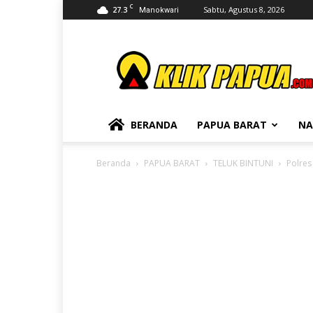
C
27.3
Sabtu, Agustus 8, 2026
Manokwari
KLIKPAPUA
BERANDA
PAPUA BARAT
NA
Beranda
PAPUA BARAT
TELUK BINTUNI
Polres