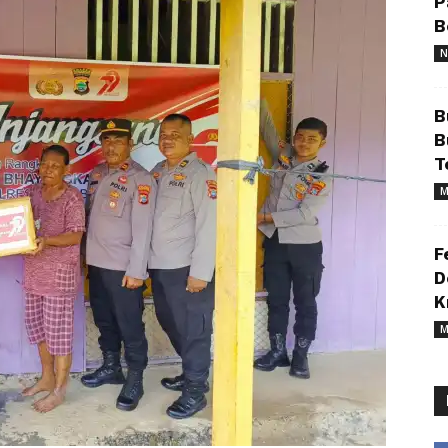
P
B
N
B
B
T
M
F
D
K
M