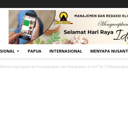
SIONAL
PAPUA
INTERNASIONAL
MENYAPA NUSAN
 Bintuni Anjangsana ke Purnawirawan dan Warakawuri di HUT ke-79 Bhayangka