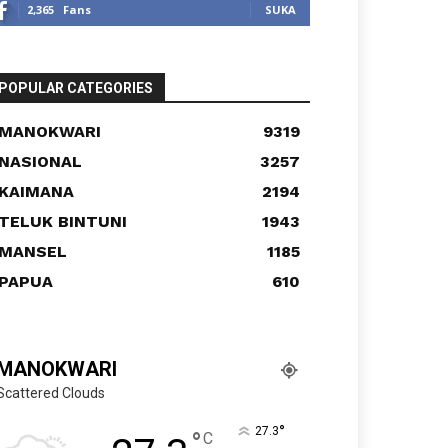
2,365
Fans
SUKA
POPULAR CATEGORIES
MANOKWARI
9319
NASIONAL
3257
KAIMANA
2194
TELUK BINTUNI
1943
MANSEL
1185
PAPUA
610
MANOKWARI
Scattered Clouds
°
27.3
°
C