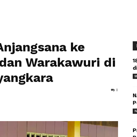
 Anjangsana ke
dan Warakawuri di
1
d
yangkara
M
0
N
P
N
P