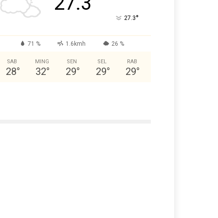
27.3
°
27.3
71 %
1.6kmh
26 %
SAB
MING
SEN
SEL
RAB
28
°
32
°
29
°
29
°
29
°