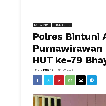
PAPUA BARAT
TELUK BINTUNI
Polres Bintuni
Purnawirawan 
HUT ke-79 Bha
Penulis
redaksi
-
Juni 20, 2025