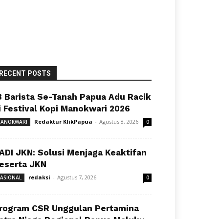
RECENT POSTS
8 Barista Se-Tanah Papua Adu Racik
i Festival Kopi Manokwari 2026
Redaktur KlikPapua
-
Agustus 8, 2026
ANOKWARI
0
ADI JKN: Solusi Menjaga Keaktifan
eserta JKN
redaksi
-
Agustus 7, 2026
ASIONAL
0
rogram CSR Unggulan Pertamina