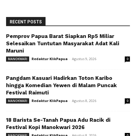
RECENT POSTS
Pemprov Papua Barat Siapkan Rp5 Miliar
Selesaikan Tuntutan Masyarakat Adat Kali
Maruni
Redaktur KlikPapua
-
Agustus 9, 2026
MANOKWARI
0
Pangdam Kasuari Hadirkan Toton Karibo
hingga Komedian Yewen di Malam Puncak
Festival Raimuti
Redaktur KlikPapua
-
Agustus 8, 2026
MANOKWARI
0
18 Barista Se-Tanah Papua Adu Racik di
Festival Kopi Manokwari 2026
Redaktur KlikPapua
-
Agustus 8, 2026
MANOKWARI
0