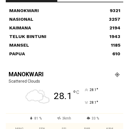
MANOKWARI
9321
NASIONAL
3257
KAIMANA
2194
TELUK BINTUNI
1943
MANSEL
1185
PAPUA
610
MANOKWARI
Scattered Clouds
°
28.1
°
C
28.1
°
28.1
81 %
3kmh
33 %
MING
SEN
SEL
RAB
KAM