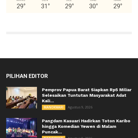
29
°
31
°
29
°
30
°
29
°
PILIHAN EDITOR
Pemprov Papua Barat Siapkan Rp5 Miliar
Selesaikan Tuntutan Masyarakat Adat
Kali...
Agustus 9, 2026
MANOKWARI
Pangdam Kasuari Hadirkan Toton Karibo
hingga Komedian Yewen di Malam
Puncak...