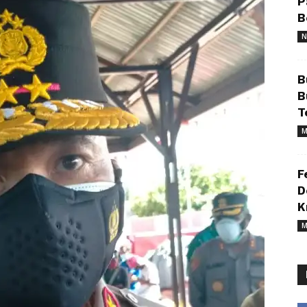
P
B
N
B
B
T
M
F
D
K
M