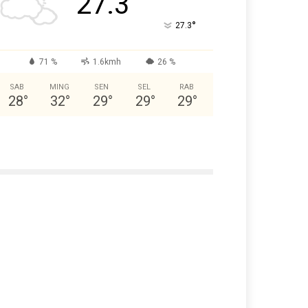
27.3
°
27.3
71 %
1.6kmh
26 %
SAB
MING
SEN
SEL
RAB
28
°
32
°
29
°
29
°
29
°