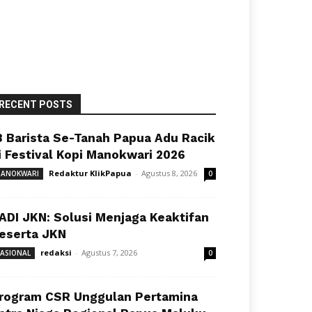
RECENT POSTS
8 Barista Se-Tanah Papua Adu Racik
i Festival Kopi Manokwari 2026
Redaktur KlikPapua
-
Agustus 8, 2026
ANOKWARI
0
ADI JKN: Solusi Menjaga Keaktifan
eserta JKN
redaksi
-
Agustus 7, 2026
ASIONAL
0
rogram CSR Unggulan Pertamina