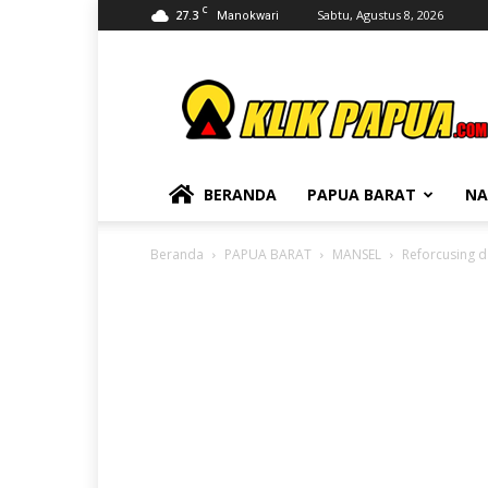
C
27.3
Sabtu, Agustus 8, 2026
Manokwari
KLIKPAPUA
BERANDA
PAPUA BARAT
NA
Beranda
PAPUA BARAT
MANSEL
Reforcusing 