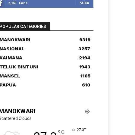
2,365
Fans
SUKA
POPULAR CATEGORIES
MANOKWARI
9319
NASIONAL
3257
KAIMANA
2194
TELUK BINTUNI
1943
MANSEL
1185
PAPUA
610
MANOKWARI
Scattered Clouds
°
27.3
°
C