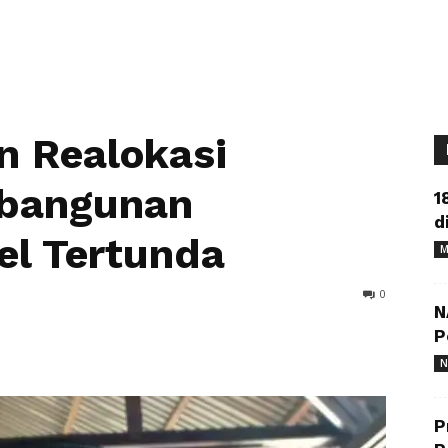
n Realokasi
mbangunan
1
d
el Tertunda
M
0
N
P
N
P