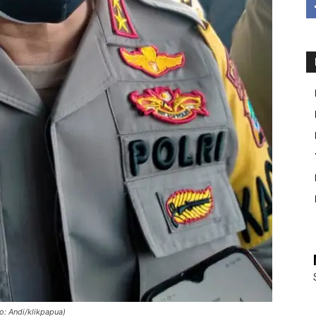
o: Andi/klikpapua)