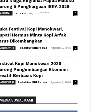
atra Niaga Regional Papua Maluku
orong 5 Penghargaan ISRA 2026
redaksi
-
Agustus 7, 2026
ASIONAL
0
uka Festival Kopi Manokwari,
upati Hermus Minta Kopi Arfak
erus Dikembangkan
Redaktur KlikPapua
-
Agustus 7, 2026
ANOKWARI
0
estival Kopi Manokwari 2026
orong Pengembangan Ekonomi
reatif Berbasis Kopi
Redaktur KlikPapua
-
Agustus 7, 2026
ANOKWARI
0
MEDIA SOSIAL KAMI