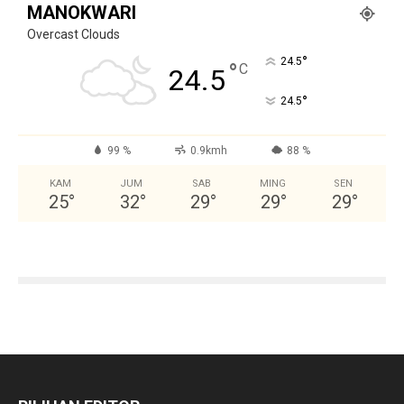
MANOKWARI
Overcast Clouds
°
24.5
°
C
24.5
°
24.5
99 %
0.9kmh
88 %
KAM
JUM
SAB
MING
SEN
25
°
32
°
29
°
29
°
29
°