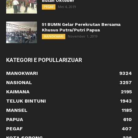
Bulan Oktober
Mei 4, 2019
PEGAF
51 BUMN Gelar Perekrutan Bersama
Khusus Putra/Putri Papua
November 1, 2019
MANOKWARI
KATEGORI E POPULLARIZUAR
MANOKWARI
9324
NASIONAL
3257
KAIMANA
2195
TELUK BINTUNI
1943
MANSEL
1185
PAPUA
610
PEGAF
407
KOTA SORONG
228