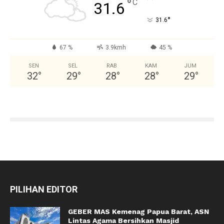
°
C
31.6
°
31.6
67 %
3.9kmh
45 %
SEN
SEL
RAB
KAM
JUM
32
°
29
°
28
°
28
°
29
°
PILIHAN EDITOR
GEBER MAS Kemenag Papua Barat, ASN
Lintas Agama Bersihkan Masjid