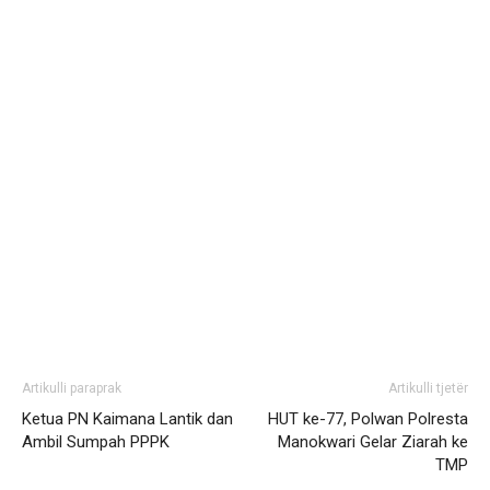
Artikulli paraprak
Artikulli tjetër
Ketua PN Kaimana Lantik dan
HUT ke-77, Polwan Polresta
Ambil Sumpah PPPK
Manokwari Gelar Ziarah ke
TMP