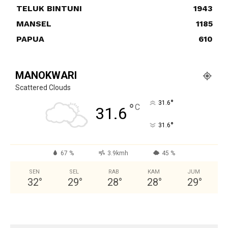
TELUK BINTUNI
1943
MANSEL
1185
PAPUA
610
MANOKWARI
Scattered Clouds
°
31.6
°
C
31.6
°
31.6
67 %
3.9kmh
45 %
SEN
SEL
RAB
KAM
JUM
32
°
29
°
28
°
28
°
29
°