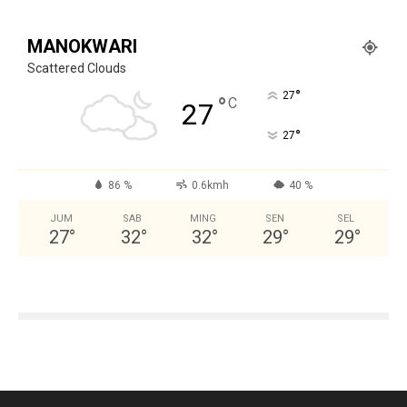
MANOKWARI
Scattered Clouds
°
27
°
C
27
°
27
86 %
0.6kmh
40 %
JUM
SAB
MING
SEN
SEL
27
°
32
°
32
°
29
°
29
°