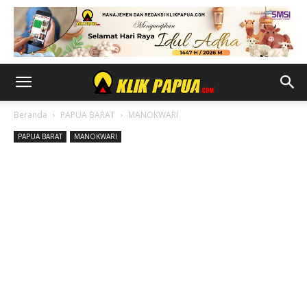
Beranda
PAPUA BARAT
MANOKWARI
PAPUA BARAT
MANOKWARI