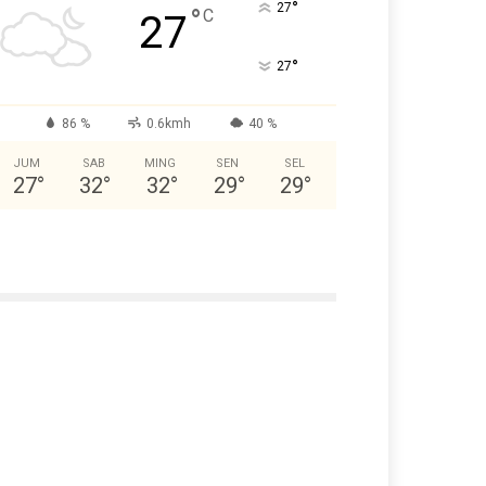
°
27
°
C
27
°
27
86 %
0.6kmh
40 %
JUM
SAB
MING
SEN
SEL
27
°
32
°
32
°
29
°
29
°