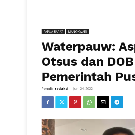
PAPUA BARAT
MANOKWARI
Waterpauw: As
Otsus dan DOB 
Pemerintah Pu
Penulis
redaksi
-
Juni 24, 2022