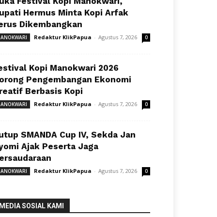
uka Festival Kopi Manokwari,
upati Hermus Minta Kopi Arfak
erus Dikembangkan
Redaktur KlikPapua
-
Agustus 7, 2026
ANOKWARI
0
estival Kopi Manokwari 2026
orong Pengembangan Ekonomi
reatif Berbasis Kopi
Redaktur KlikPapua
-
Agustus 7, 2026
ANOKWARI
0
utup SMANDA Cup IV, Sekda Jan
yomi Ajak Peserta Jaga
ersaudaraan
Redaktur KlikPapua
-
Agustus 7, 2026
ANOKWARI
0
MEDIA SOSIAL KAMI