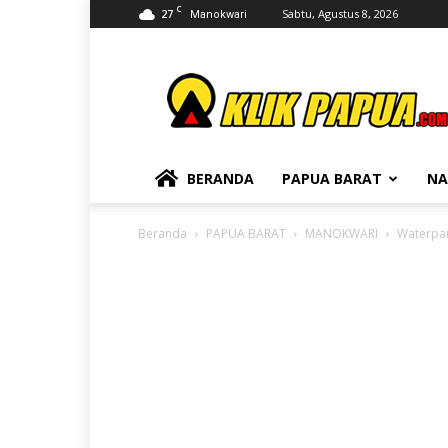
C
27
Sabtu, Agustus 8, 2026
Manokwari
KLIKPAPUA
BERANDA
PAPUA BARAT
NA
Beranda
PAPUA BARAT
MANOKWARI
Waterpau