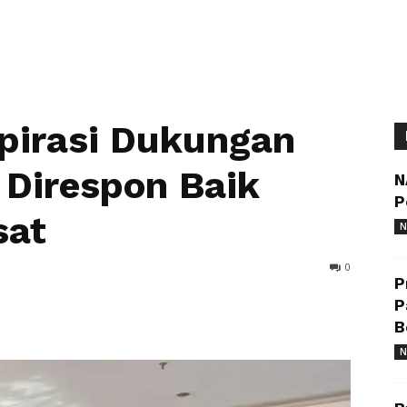
pirasi Dukungan
Direspon Baik
N
P
sat
N
0
P
P
B
N