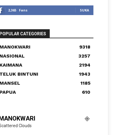
2,365
Fans
SUKA
POPULAR CATEGORIES
MANOKWARI
9318
NASIONAL
3257
KAIMANA
2194
TELUK BINTUNI
1943
MANSEL
1185
PAPUA
610
MANOKWARI
Scattered Clouds