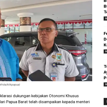
B
B
T
M
F
D
K
M
T
A
P
M
frida/klikpapua)
eklarasi dukungan kebijakan Otonomi Khusus
ari Papua Barat telah disampaikan kepada menteri