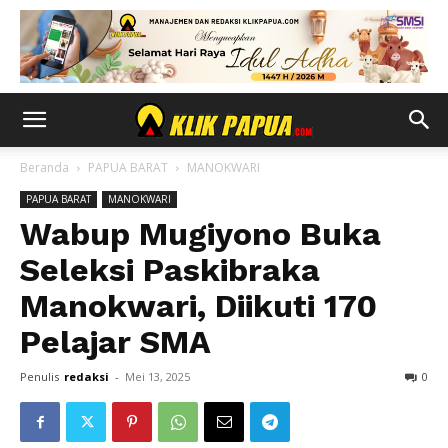
Beranda
PAPUA BARAT
MANOKWARI
PAPUA BARAT
MANOKWARI
Wabup Mugiyono Buka
Seleksi Paskibraka
Manokwari, Diikuti 170
Pelajar SMA
Penulis
redaksi
-
Mei 13, 2025
0