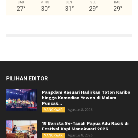
SAB
MING
SEN
SEL
RAB
27
°
30
°
31
°
29
°
29
°
PILIHAN EDITOR
Pangdam Kasuari Hadirkan Toton Karibo
hingga Komedian Yewen di Malam
Puncak...
Agustus 8, 2026
MANOKWARI
18 Barista Se-Tanah Papua Adu Racik di
Festival Kopi Manokwari 2026
Agustus 8, 2026
MANOKWARI