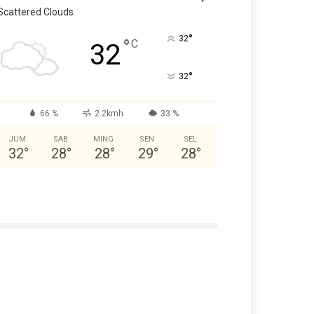
Scattered Clouds
°
32
°
C
32
°
32
66 %
2.2kmh
33 %
JUM
SAB
MING
SEN
SEL
32
°
28
°
28
°
29
°
28
°