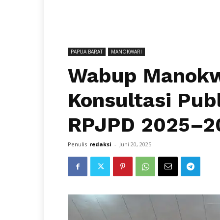
PAPUA BARAT
MANOKWARI
Wabup Manokw
Konsultasi Pub
RPJPD 2025–2
Penulis
redaksi
-
Juni 20, 2025