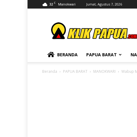
C
32
Jumat, Agustus 7, 2026
Manokwari
KLIKPAPUA
BERANDA
PAPUA BARAT
NA
Beranda
PAPUA BARAT
MANOKWARI
Wabup Ma