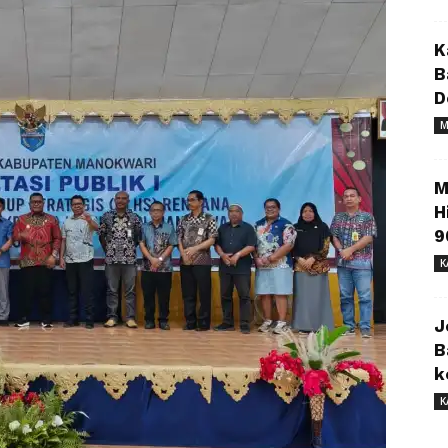
K
B
D
M
M
H
9
K
J
B
k
K