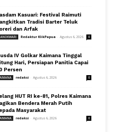
asdam Kasuari: Festival Raimuti
angkitkan Tradisi Barter Teluk
oreri dan Arfak
Redaktur KlikPapua
-
Agustus 6, 2026
ANOKWARI
0
usda IV Golkar Kaimana Tinggal
itung Hari, Persiapan Panitia Capai
0 Persen
redaksi
-
Agustus 6, 2026
AIMANA
0
elang HUT RI ke-81, Polres Kaimana
agikan Bendera Merah Putih
epada Masyarakat
redaksi
-
Agustus 6, 2026
AIMANA
0