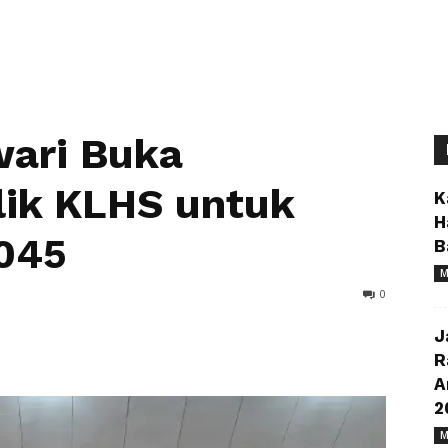
ari Buka
lik KLHS untuk
K
H
045
B
M
0
J
R
A
2
M