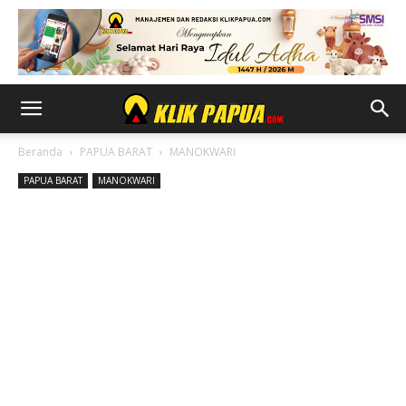
Beranda
PAPUA BARAT
MANOKWARI
PAPUA BARAT
MANOKWARI