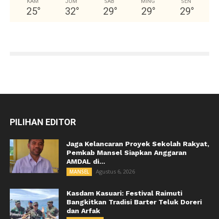
KAM
JUM
SAB
MING
SEN
25
°
32
°
29
°
29
°
29
°
PILIHAN EDITOR
Jaga Kelancaran Proyek Sekolah Rakyat,
Pemkab Mansel Siapkan Anggaran
AMDAL di...
Agustus 6, 2026
MANSEL
Kasdam Kasuari: Festival Raimuti
Bangkitkan Tradisi Barter Teluk Doreri
dan Arfak