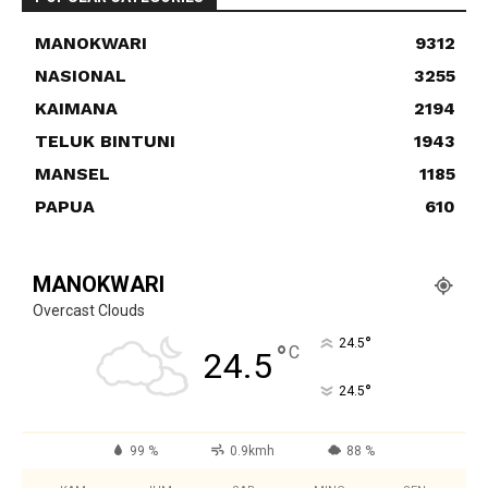
MANOKWARI
9312
NASIONAL
3255
KAIMANA
2194
TELUK BINTUNI
1943
MANSEL
1185
PAPUA
610
MANOKWARI
Overcast Clouds
°
24.5
°
C
24.5
°
24.5
99 %
0.9kmh
88 %