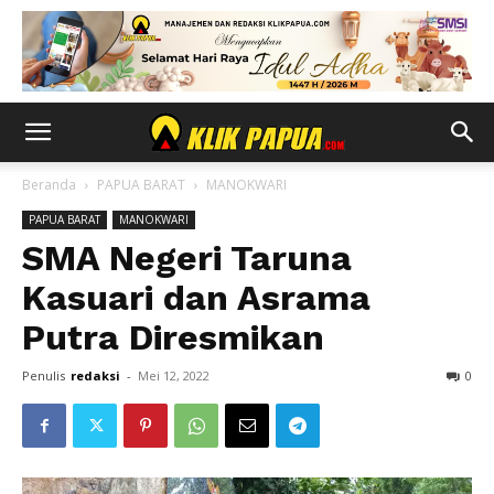
Beranda
PAPUA BARAT
MANOKWARI
PAPUA BARAT
MANOKWARI
SMA Negeri Taruna
Kasuari dan Asrama
Putra Diresmikan
Penulis
redaksi
-
Mei 12, 2022
0