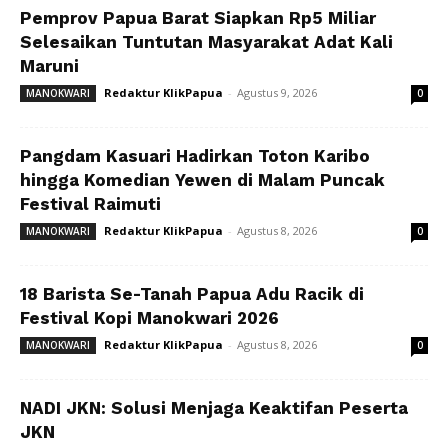
Pemprov Papua Barat Siapkan Rp5 Miliar
Selesaikan Tuntutan Masyarakat Adat Kali
Maruni
Redaktur KlikPapua
-
Agustus 9, 2026
MANOKWARI
0
Pangdam Kasuari Hadirkan Toton Karibo
hingga Komedian Yewen di Malam Puncak
Festival Raimuti
Redaktur KlikPapua
-
Agustus 8, 2026
MANOKWARI
0
18 Barista Se-Tanah Papua Adu Racik di
Festival Kopi Manokwari 2026
Redaktur KlikPapua
-
Agustus 8, 2026
MANOKWARI
0
NADI JKN: Solusi Menjaga Keaktifan Peserta
JKN