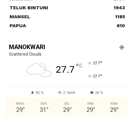
TELUK BINTUNI
1943
MANSEL
1185
PAPUA
610
MANOKWARI
Scattered Clouds
°
27.7
°
C
27.7
°
27.7
80 %
2.1kmh
26 %
MING
SEN
SEL
RAB
KAM
29
°
31
°
29
°
29
°
29
°