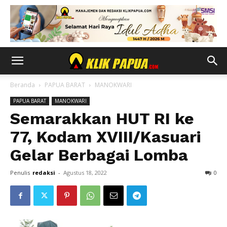
Beranda
PAPUA BARAT
MANOKWARI
PAPUA BARAT
MANOKWARI
Semarakkan HUT RI ke
77, Kodam XVIII/Kasuari
Gelar Berbagai Lomba
Penulis
redaksi
-
Agustus 18, 2022
0